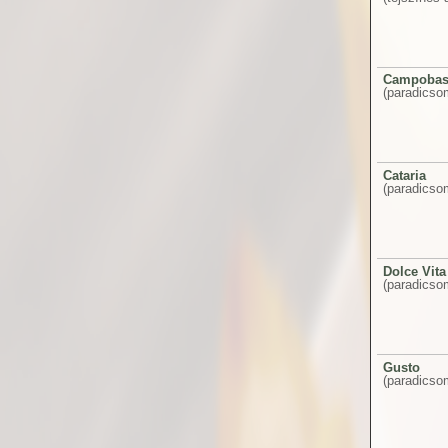
Campobas
(paradicsom
Cataria
(paradicso
Dolce Vita
(paradicsom
Gusto
(paradicso