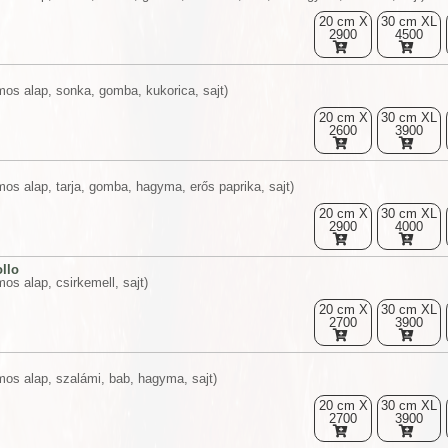
20 cm X
30 cm XL
2900
4500
mos alap, sonka, gomba, kukorica, sajt)
20 cm X
30 cm XL
2600
3900
os alap, tarja, gomba, hagyma, erős paprika, sajt)
20 cm X
30 cm XL
2900
4000
ollo
os alap, csirkemell, sajt)
20 cm X
30 cm XL
2700
3900
mos alap, szalámi, bab, hagyma, sajt)
20 cm X
30 cm XL
2700
3900