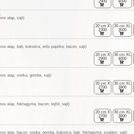
2900
4000
a
os alap, sajt)
20 cm X
30 cm XL
2300
3500
os alap, bab, kukorica, erős paprika, bacon, sajt)
20 cm X
30 cm XL
2900
4000
mos alap, sonka, gomba, sajt)
20 cm X
30 cm XL
2700
3900
os alap, fokhagyma, bacon, tejföl, sajt)
20 cm X
30 cm XL
2700
3900
mos alap, bacon, sonka, gomba, kukorica, bab, fokhagyma, szalámi, sajt)