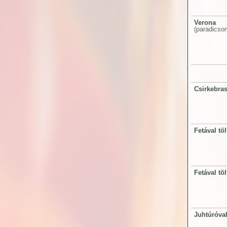
Verona
(paradicso
Csirkebras
Fetával töl
Fetával tö
Juhtúróval