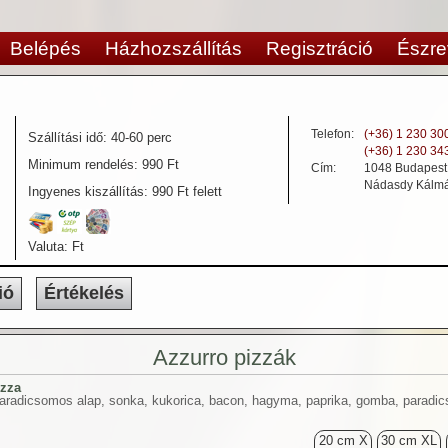
Belépés
Házhozszállítás
Regisztráció
Észre
Telefon:
(+36) 1 230 30
Szállítási idő:
40-60 perc
(+36) 1 230 34
Minimum rendelés:
990 Ft
Cím:
1048
Budapest -
Nádasdy Kálmá
Ingyenes kiszállítás:
990 Ft felett
Valuta:
Ft
ió
Értékelés
Azzurro pizzák
izza
paradicsomos alap, sonka, kukorica, bacon, hagyma, paprika, gomba, paradic
20 cm X
30 cm XL