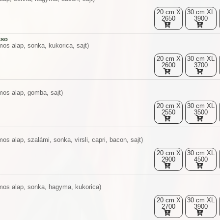
20 cm X
30 cm XL
2650
3900
so
os alap, sonka, kukorica, sajt)
20 cm X
30 cm XL
2600
3700
mos alap, gomba, sajt)
20 cm X
30 cm XL
2550
3500
os alap, szalámi, sonka, virsli, capri, bacon, sajt)
20 cm X
30 cm XL
2900
4500
mos alap, sonka, hagyma, kukorica)
20 cm X
30 cm XL
2700
3900