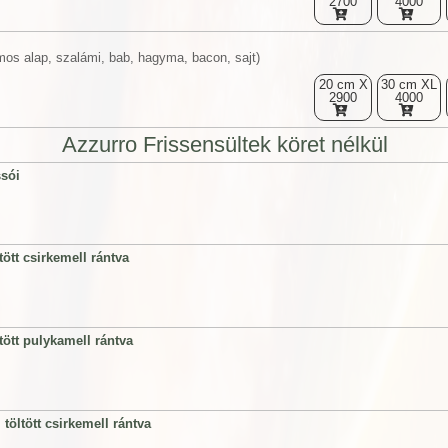
2700
4000
mos alap, szalámi, bab, hagyma, bacon, sajt)
20 cm X
30 cm XL
2900
4000
Azzurro Frissensültek köret nélkül
sói
tött csirkemell rántva
ltött pulykamell rántva
 töltött csirkemell rántva