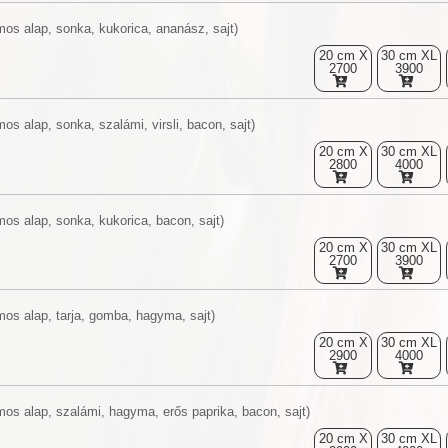
os alap, sonka, kukorica, ananász, sajt)
20 cm X
30 cm XL
2700
3900
os alap, sonka, szalámi, virsli, bacon, sajt)
20 cm X
30 cm XL
2800
4000
os alap, sonka, kukorica, bacon, sajt)
20 cm X
30 cm XL
2700
3900
mos alap, tarja, gomba, hagyma, sajt)
20 cm X
30 cm XL
2900
4000
mos alap, szalámi, hagyma, erős paprika, bacon, sajt)
20 cm X
30 cm XL