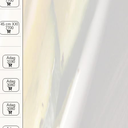
7700
45 cm XXl
7700
Adag
3190
Adag
3080
Adag
3080