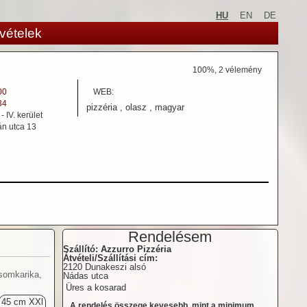
HU
EN
DE
vételek
100
%,
2
vélemény
00
WEB:
34
pizzéria , olasz , magyar
 IV. kerület
n utca 13
Rendelésem
Szállító: Azzurro Pizzéria
Átvételi/Szállítási cím:
2120 Dunakeszi alsó
somkarika,
Nádas utca
Üres a kosarad
45 cm XXl
A rendelés összege kevesebb, mint a minimum