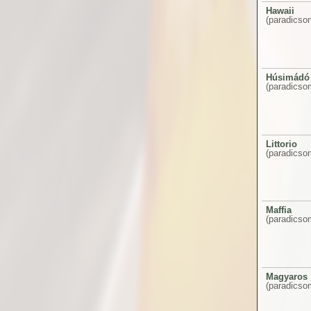
Hawaii
(paradicsom
Húsimádó
(paradicsom
Littorio
(paradicsom
Maffia
(paradicso
Magyaros
(paradicso