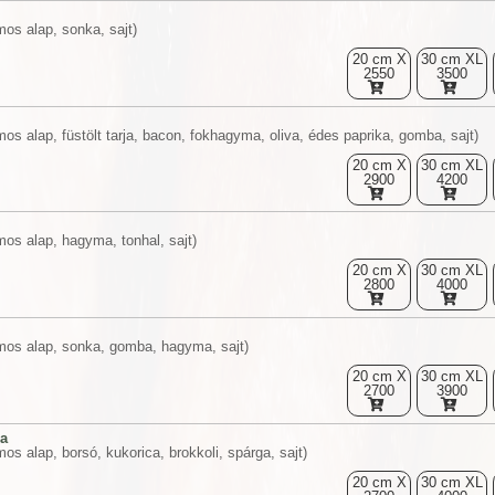
os alap, sonka, sajt)
20 cm X
30 cm XL
2550
3500
os alap, füstölt tarja, bacon, fokhagyma, oliva, édes paprika, gomba, sajt)
20 cm X
30 cm XL
2900
4200
os alap, hagyma, tonhal, sajt)
20 cm X
30 cm XL
2800
4000
mos alap, sonka, gomba, hagyma, sajt)
20 cm X
30 cm XL
2700
3900
na
os alap, borsó, kukorica, brokkoli, spárga, sajt)
20 cm X
30 cm XL