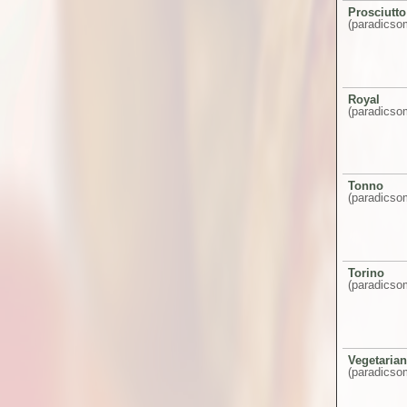
Prosciutto
(paradicsom
Royal
(paradicsom
Tonno
(paradicsom
Torino
(paradicso
Vegetaria
(paradicsom