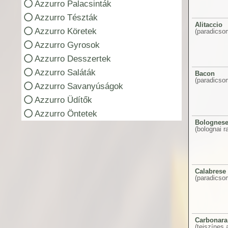
Azzurro Palacsinták
Azzurro Tészták
Alitaccio
Azzurro Köretek
(paradicso
Azzurro Gyrosok
Azzurro Desszertek
Azzurro Saláták
Bacon
(paradicsom
Azzurro Savanyúságok
Azzurro Üdítők
Azzurro Öntetek
Bolognes
(bolognai ra
Calabrese
(paradicsom
Carbonara
(tejszínes 