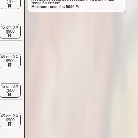
7700
rendelés értéke!
Minimum rendelés: 5000 Ft
45 cm XXl
8900
45 cm XXl
6900
45 cm XXl
7500
45 cm XXl
6900