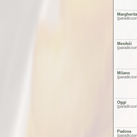
Margherit
(paradicsom
Mexikói
(paradicsom
Milano
(paradicso
Oggi
(paradicsom
Padova
(paradicso