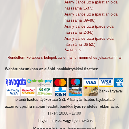
Arany János utca (páratlan oldal
házszámai:1-37.)
Arany János utca (páratlan oldal
házszámai:39-49.)
Arany János utca (páros oldal
házszámai:2-34.)
Arany János utca (páros oldal
házszámai:36-52.)
Árokhát út
Attila utca
Rendeltem korábban, belépek az e-mail címemmel és jelszavammal
Bácska utca
Baksai Sándor utca
Webáruházunkban az alábbi bankkártyákkal fizethet:
Balló Mátyás utca
Bartók Béla út
Báthori utca
Bankkártyával
Batthyány utca
Beller Imre utca (az utca többi
történő fizetés tájékoztató
SZÉP kártyás fizetés tájékoztató
házszáma)
azzurro.cpo.hu napján leadott bankkártyás rendelés reklamáció:
Beller Imre utca (páratlan oldal
H - P: 10:00 - 17:00
házszámai:1-97.)
Hívjon minket, vagy írjon nekünk
Beller Imre utca (páros oldal