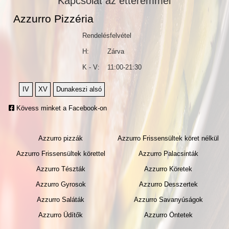
Kapcsolat az étteremmel
házszámai:2-86.)
Belső köz
Azzurro Pizzéria
Bem utca
Benkő István utca
Rendelésfelvétel
Bethlen Gábor utca
H:
Zárva
Bezerédi Pál utca
Bocskai utca
K - V:
11:00-21:30
Bogáncs utca
Bulcsú utca
IV
XV
Dunakeszi alsó
Csákberény utca
Csákó utca
Kövess minket a Facebook-on
Cserba Elemér út
Csillagos köz
Azzurro pizzák
Azzurro Frissensültek köret nélkül
Csobogós utca
Csokonai utca
Azzurro Frissensültek körettel
Azzurro Palacsinták
Csomád utca
Azzurro Tészták
Azzurro Köretek
Csővár utca
Dal utca
Azzurro Gyrosok
Azzurro Desszertek
Damjanich János utca
Azzurro Saláták
Azzurro Savanyúságok
Deák utca
Dembinszky utca
Azzurro Üdítők
Azzurro Öntetek
Dessewffy Arisztid utca