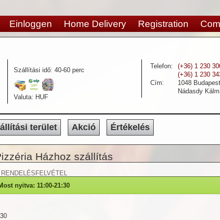
Einloggen
Home Delivery
Registration
Com
Telefon:
(+36) 1 230 30
Szállítási idő:
40-60 perc
(+36) 1 230 34
Cím:
1048
Budapest 
Nádasdy Kálm
Valuta:
HUF
állítási terület
Akció
Értékelés
izzéria Házhoz szállítás
RENDELÉSFELVÉTEL
Most nyitva: 11:00-21:30
:30