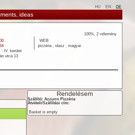
HU
EN
DE
ments, ideas
100
%,
2
vélemény
00
WEB:
34
pizzéria , olasz , magyar
- IV. kerület
án utca 13
Rendelésem
Szállító: Azzurro Pizzéria
Átvételi/Szállítási cím:
Basket is empty