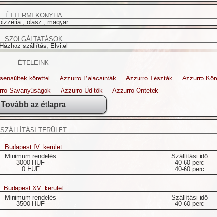
ÉTTERMI KONYHA
pizzéria , olasz , magyar
SZOLGÁLTATÁSOK
Házhoz szállítás, Elvitel
ÉTELEINK
sensültek körettel
Azzurro Palacsinták
Azzurro Tészták
Azzurro Kör
rro Savanyúságok
Azzurro Üdítők
Azzurro Öntetek
Tovább az étlapra
SZÁLLÍTÁSI TERÜLET
Budapest IV. kerület
Minimum rendelés
Szállítási idő
3000 HUF
40-60 perc
0 HUF
40-60 perc
Budapest XV. kerület
Minimum rendelés
Szállítási idő
3500 HUF
40-60 perc