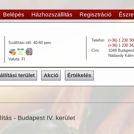
Belépés
Házhozszállítás
Regisztráció
Észre
Telefon:
(+36) 1 230 30
Szállítási idő:
40-60 perc
(+36) 1 230 34
Cím:
1048
Budapest 
Nádasdy Kálm
Valuta:
Ft
állítási terület
Akció
Értékelés
ítás - Budapest IV. kerület