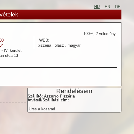
HU
EN
DE
vételek
100
%,
2
vélemény
00
WEB:
34
pizzéria , olasz , magyar
- IV. kerület
án utca 13
Rendelésem
Szállító: Azzurro Pizzéria
Átvételi/Szállítási cím:
Üres a kosarad