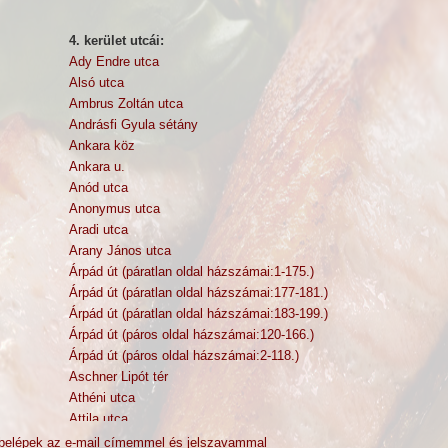
4. kerület utcái:
Ady Endre utca
Alsó utca
Ambrus Zoltán utca
Andrásfi Gyula sétány
Ankara köz
Ankara u.
Anód utca
Anonymus utca
Aradi utca
Arany János utca
Árpád út (páratlan oldal házszámai:1-175.)
Árpád út (páratlan oldal házszámai:177-181.)
Árpád út (páratlan oldal házszámai:183-199.)
Árpád út (páros oldal házszámai:120-166.)
Árpád út (páros oldal házszámai:2-118.)
Aschner Lipót tér
Athéni utca
Attila utca
Aulich utca
belépek az e-mail címemmel és jelszavammal