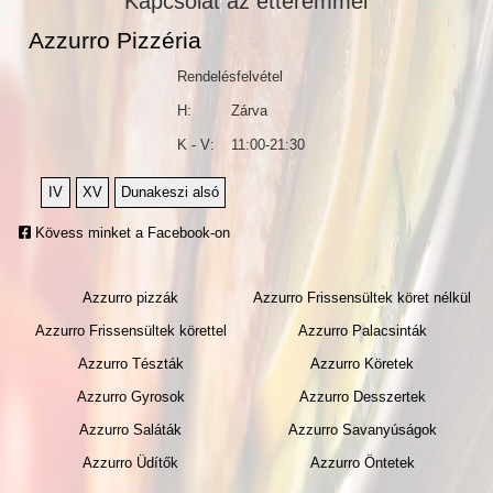
Kapcsolat az étteremmel
Székesdűlő-Házgyár Iparterület
Tulipán utca
Azzurro Pizzéria
Tünde utca
Viola utca
Rendelésfelvétel
Zsálya köz
H:
Zárva
Zsófia utca
K - V:
11:00-21:30
IV
XV
Dunakeszi alsó
Kövess minket a Facebook-on
Azzurro pizzák
Azzurro Frissensültek köret nélkül
Azzurro Frissensültek körettel
Azzurro Palacsinták
Azzurro Tészták
Azzurro Köretek
Azzurro Gyrosok
Azzurro Desszertek
Azzurro Saláták
Azzurro Savanyúságok
Azzurro Üdítők
Azzurro Öntetek