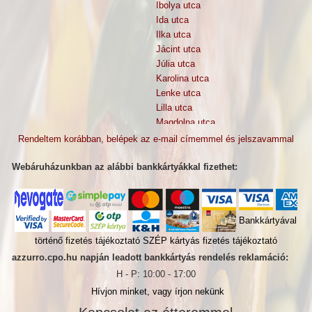
Ibolya utca
Ida utca
Ilka utca
Jácint utca
Júlia utca
Karolina utca
Lenke utca
Lilla utca
Magdolna utca
Margit utca
Rendeltem korábban, belépek az e-mail címemmel és jelszavammal
Mária utca
Márta utca
Webáruházunkban az alábbi bankkártyákkal fizethet:
Muskátli utca
Nádas utca
Napraforgó tér
Bankkártyával
Pallag utca
Piroska utca
történő fizetés tájékoztató
SZÉP kártyás fizetés tájékoztató
Rezeda utca
azzurro.cpo.hu napján leadott bankkártyás rendelés reklamáció:
Rozmaring utca
H - P: 10:00 - 17:00
Szegély utca
Hívjon minket, vagy írjon nekünk
Szegfű utca