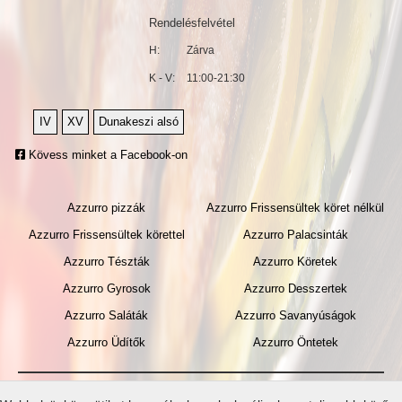
Rendelésfelvétel
H:
Zárva
K - V:
11:00-21:30
IV
XV
Dunakeszi alsó
Kövess minket a Facebook-on
Azzurro pizzák
Azzurro Frissensültek köret nélkül
Azzurro Frissensültek körettel
Azzurro Palacsinták
Azzurro Tészták
Azzurro Köretek
Azzurro Gyrosok
Azzurro Desszertek
Azzurro Saláták
Azzurro Savanyúságok
Azzurro Üdítők
Azzurro Öntetek
Általános
Gyakran