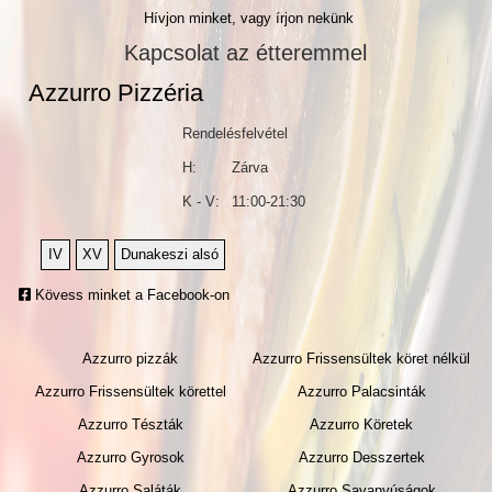
Hívjon minket, vagy írjon nekünk
Kapcsolat az étteremmel
Azzurro Pizzéria
Rendelésfelvétel
H:
Zárva
K - V:
11:00-21:30
IV
XV
Dunakeszi alsó
Kövess minket a Facebook-on
Azzurro pizzák
Azzurro Frissensültek köret nélkül
Azzurro Frissensültek körettel
Azzurro Palacsinták
Azzurro Tészták
Azzurro Köretek
Azzurro Gyrosok
Azzurro Desszertek
Azzurro Saláták
Azzurro Savanyúságok