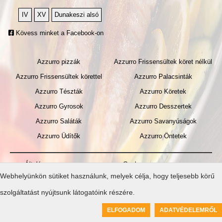
IV
XV
Dunakeszi alsó
Kövess minket a Facebook-on
Azzurro pizzák
Azzurro Frissensültek köret nélkül
Azzurro Frissensültek körettel
Azzurro Palacsinták
Azzurro Tészták
Azzurro Köretek
Azzurro Gyrosok
Azzurro Desszertek
Azzurro Saláták
Azzurro Savanyúságok
Azzurro Üdítők
Azzurro Öntetek
Általános
Gyakran
Webhelyünkön sütiket használunk, melyek célja, hogy teljesebb körű
szerződési
ismételt
feltételek
Céginformáció
kérdések
Adatvédelem
szolgáltatást nyújtsunk látogatóink részére.
Created by ToolSiTE Kft. © 2026
-
www.ettermiweboldal.hu
-
Oldaltérkép
0
ELFOGADOM
ADATVÉDELEMRŐL
Kosár üres